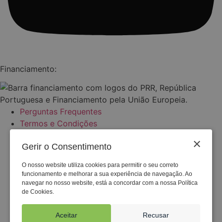
Financiamento:
Perguntas Frequentes
Termos e Condições
Política de Privacidade
×
Gerir o Consentimento
Política de Cookies
Ficha do Projeto
O nosso website utiliza cookies para permitir o seu correto
Documentação
funcionamento e melhorar a sua experiência de navegação. Ao
recuperarportugal.gov.pt
navegar no nosso website, está a concordar com a nossa Política
de Cookies.
Denúncias
Perguntas Frequentes
Aceitar
Recusar
Termos e Condições