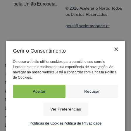
© 2026 Acelerar o Norte. Todos
os Direitos Reservados.
geral@aceleraronorte.pt
×
Gerir o Consentimento
O nosso website utiliza cookies para permitir o seu correto
Perguntas Frequentes
funcionamento e melhorar a sua experiência de navegação. Ao
navegar no nosso website, está a concordar com a nossa Política
Termos e Condições
de Cookies.
Política de Privacidade
Política de Cookies
Aceitar
Recusar
Ficha do Projeto
Documentação
Ver Preferências
recuperarportugal.gov.pt
Políticas de Cookies
Política de Privacidade
Denúncias