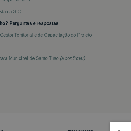
ista da SIC
nho? Perguntas e respostas
 Gestor Territorial e de Capacitação do Projeto
mara Municipal de Santo Tirso
(a confirmar)