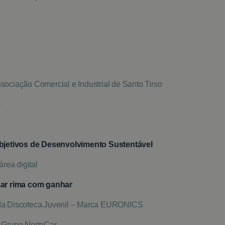
ssociação Comercial e Industrial de Santo Tirso
e
Objetivos de Desenvolvimento Sustentável
área digital
zar rima com ganhar
 da Discoteca Juvenil – Marca EURONICS
do Grupo NorteCar