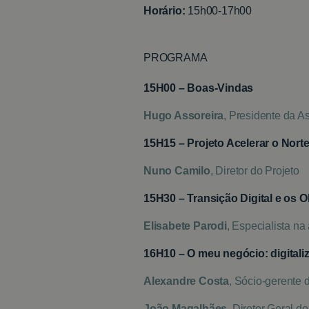
Horário:
15h00-17h00
PROGRAMA
15H00 – Boas-Vindas
H
ugo Assoreira
, Presidente da A
15H15 – Projeto Acelerar o Nort
Nuno Camilo
, Diretor do Projeto
15H30 –
Transição Digital e os 
Elisabete Parodi
, Especialista na 
16H10 – O meu negócio: digitali
Alexandre Costa
, Sócio-gerente
João Magalhães
, Diretor Geral 